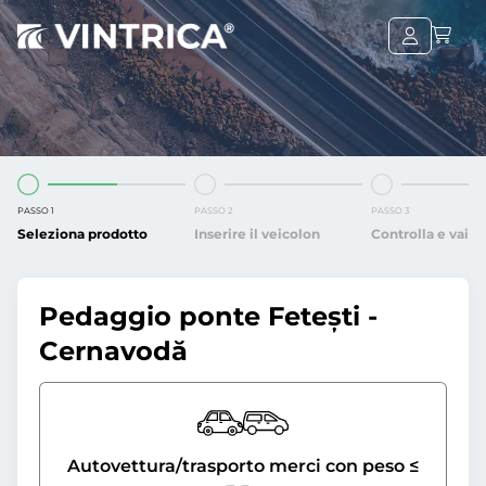
PASSO 1
PASSO 2
PASSO 3
Seleziona prodotto
Inserire il veicolon
Controlla e vai
Pedaggio ponte Fetești -
Cernavodă
Autovettura/trasporto merci con peso ≤