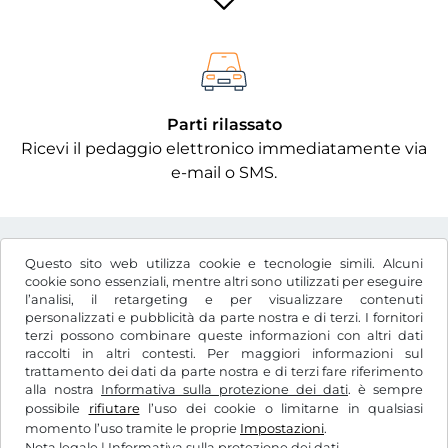
Parti rilassato
Ricevi il pedaggio elettronico immediatamente via
e-mail o SMS.
Questo sito web utilizza cookie e tecnologie simili. Alcuni
cookie sono essenziali, mentre altri sono utilizzati per eseguire
l’analisi, il retargeting e per visualizzare contenuti
l
RON
personalizzati e pubblicità da parte nostra e di terzi. I fornitori
terzi possono combinare queste informazioni con altri dati
raccolti in altri contesti. Per maggiori informazioni sul
trattamento dei dati da parte nostra e di terzi fare riferimento
Facebook
Instagram
alla nostra
Informativa sulla protezione dei dati
. è sempre
possibile
rifiutare
l’uso dei cookie o limitarne in qualsiasi
CGC / Diritto di recesso
momento l’uso tramite le proprie
Impostazioni
.
Informativa sulla protezione dei dati
Nota legale
|
Informativa sulla protezione dei dati