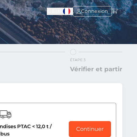
€
EUR
Connexion
ÉTAPE 3
Vérifier et partir
dises PTAC < 12,0 t /
Continuer
ibus