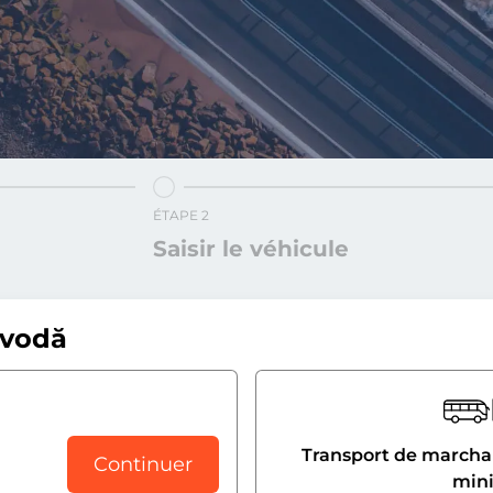
ÉTAPE 2
Saisir le véhicule
avodă
Transport de marchan
Continuer
min