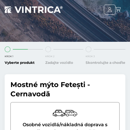
KROK 1
KROK 2
KROK 3
Vyberte produkt
Zadajte vozidlo
Skontrolujte a choďte
Mostné mýto Fetești -
Cernavodă
Osobné vozidlá/nákladná doprava s