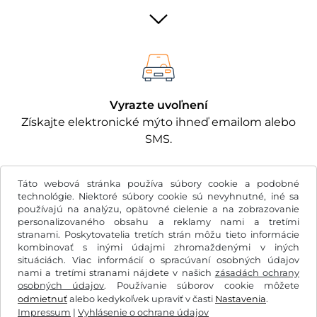
Vyrazte uvoľnení
Získajte elektronické mýto ihneď emailom alebo
SMS.
Táto webová stránka používa súbory cookie a podobné
technológie. Niektoré súbory cookie sú nevyhnutné, iné sa
používajú na analýzu, opätovné cielenie a na zobrazovanie
personalizovaného obsahu a reklamy nami a tretími
€
stranami. Poskytovatelia tretích strán môžu tieto informácie
EUR
kombinovať s inými údajmi zhromaždenými v iných
situáciách. Viac informácií o spracúvaní osobných údajov
nami a tretími stranami nájdete v našich
zásadách ochrany
Facebook
Instagram
osobných údajov
. Používanie súborov cookie môžete
odmietnuť
alebo kedykoľvek upraviť v časti
Nastavenia
.
VOB/právo na odstúpenie
Vyhlásenie o ochrane údajov
Impressum
|
Vyhlásenie o ochrane údajov