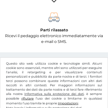
Parti rilassato
Ricevi il pedaggio elettronico immediatamente via
e-mail o SMS.
Questo sito web utilizza cookie e tecnologie simili. Alcuni
cookie sono essenziali, mentre altri sono utilizzati per eseguire
l’analisi, il retargeting e per visualizzare contenuti
Ft
HUF
personalizzati e pubblicità da parte nostra e di terzi. I fornitori
terzi possono combinare queste informazioni con altri dati
raccolti in altri contesti. Per maggiori informazioni sul
trattamento dei dati da parte nostra e di terzi fare riferimento
Facebook
Instagram
alla nostra
Informativa sulla protezione dei dati
. è sempre
possibile
rifiutare
l’uso dei cookie o limitarne in qualsiasi
CGC / Diritto di recesso
momento l’uso tramite le proprie
Impostazioni
.
Informativa sulla protezione dei dati
Nota legale
|
Informativa sulla protezione dei dati