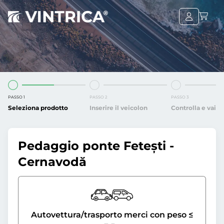
PASSO 1
PASSO 2
PASSO 3
Seleziona prodotto
Inserire il veicolon
Controlla e vai
Pedaggio ponte Fetești -
Cernavodă
Autovettura/trasporto merci con peso ≤