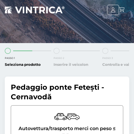
PASSO 1
PASSO 2
PASSO 3
Seleziona prodotto
Inserire il veicolon
Controlla e vai
Pedaggio ponte Fetești -
Cernavodă
Autovettura/trasporto merci con peso ≤