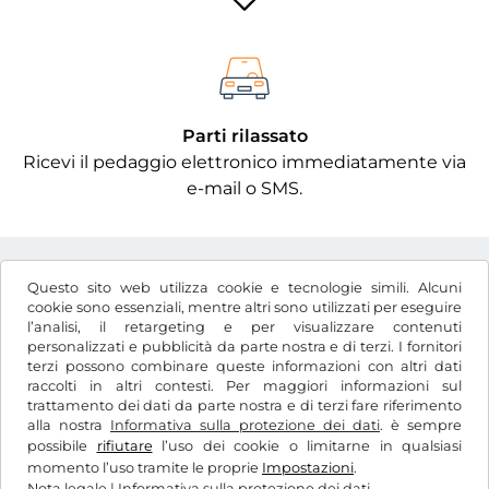
Parti rilassato
Ricevi il pedaggio elettronico immediatamente via
e-mail o SMS.
Questo sito web utilizza cookie e tecnologie simili. Alcuni
cookie sono essenziali, mentre altri sono utilizzati per eseguire
l’analisi, il retargeting e per visualizzare contenuti
Kč
CZK
personalizzati e pubblicità da parte nostra e di terzi. I fornitori
terzi possono combinare queste informazioni con altri dati
raccolti in altri contesti. Per maggiori informazioni sul
trattamento dei dati da parte nostra e di terzi fare riferimento
Facebook
Instagram
alla nostra
Informativa sulla protezione dei dati
. è sempre
possibile
rifiutare
l’uso dei cookie o limitarne in qualsiasi
CGC / Diritto di recesso
momento l’uso tramite le proprie
Impostazioni
.
Informativa sulla protezione dei dati
Nota legale
|
Informativa sulla protezione dei dati