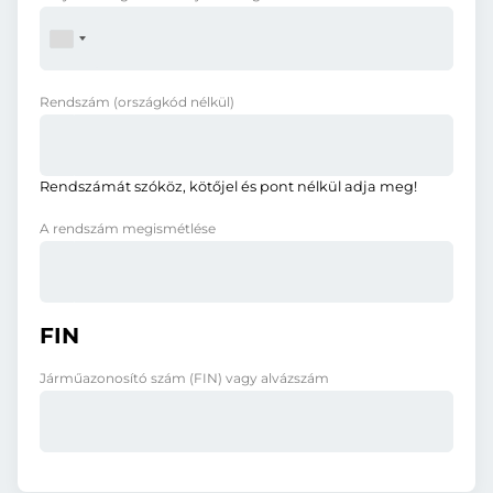
Rendszám
(országkód nélkül)
Rendszámát szóköz, kötőjel és pont nélkül adja meg!
A rendszám megismétlése
FIN
Járműazonosító szám (FIN) vagy alvázszám