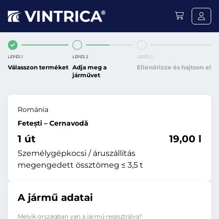
LÉPÉS 1
LÉPÉS 2
LÉPÉS 3
Válasszon terméket
Adja meg a
Ellenőrizze és hajtson el
járművet
Románia
Fetești – Cernavodă
1 út
19,00 l
Személygépkocsi / áruszállítás
megengedett össztömeg ≤ 3,5 t
A jármű adatai
Melyik országban van a jármű regisztrálva?