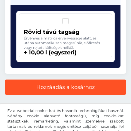
Rövid távú tagság
Érvényes a matrica érvényessége alatt, és
utána automatikusan megszűnik, előfizetés
vagy rejtett költségek nélkül.
+ 10,00 l (egyszeri)
Hozzáadás a kosárhoz
Minden ár tartalmazza a törvényes áfát.
Ez a weboldal cookie-kat és hasonló technológiákat használ.
Néhány cookie alapvető fontosságú, míg cookie-kat
statisztikák, remarketing, valamint személyre szabott
tartalmak és reklámok megjelenítése céljából használja fel