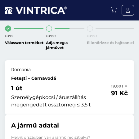
LÉPÉS 1
LÉPÉS 2
LÉPÉS 3
Válasszon terméket
Adja meg a
Ellenőrizze és hajtson el
járművet
Románia
Fetești – Cernavodă
19,00 l =
1 út
91 Kč
Személygépkocsi / áruszállítás
megengedett össztömeg ≤ 3,5 t
A jármű adatai
Melyik országban van a jármű regisztrálva?