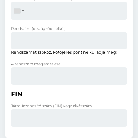
Rendszám
(országkód nélkül)
Rendszámát szóköz, kötőjel és pont nélkül adja meg!
A rendszám megismétlése
FIN
Járműazonosító szám (FIN) vagy alvázszám