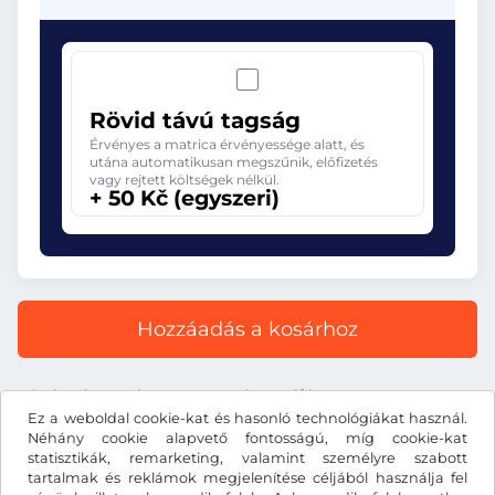
Rövid távú tagság
Érvényes a matrica érvényessége alatt, és
utána automatikusan megszűnik, előfizetés
vagy rejtett költségek nélkül.
+ 50 Kč (egyszeri)
Hozzáadás a kosárhoz
Minden ár tartalmazza a törvényes áfát.
Ez a weboldal cookie-kat és hasonló technológiákat használ.
Néhány cookie alapvető fontosságú, míg cookie-kat
statisztikák, remarketing, valamint személyre szabott
tartalmak és reklámok megjelenítése céljából használja fel