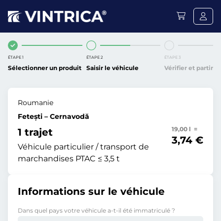
ÉTAPE 1
ÉTAPE 2
ÉTAPE 3
Sélectionner un produit
Saisir le véhicule
Vérifier et partir
Roumanie
Fetești – Cernavodă
19,00 l =
1 trajet
3,74 €
Véhicule particulier / transport de
marchandises PTAC ≤ 3,5 t
Informations sur le véhicule
Dans quel pays votre véhicule a-t-il été immatriculé ?