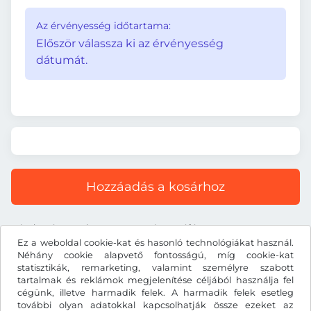
Az érvényesség időtartama:
Először válassza ki az érvényesség
dátumát.
Hozzáadás a kosárhoz
Minden ár tartalmazza a törvényes áfát.
Ez a weboldal cookie-kat és hasonló technológiákat használ.
Néhány cookie alapvető fontosságú, míg cookie-kat
statisztikák, remarketing, valamint személyre szabott
tartalmak és reklámok megjelenítése céljából használja fel
cégünk, illetve harmadik felek. A harmadik felek esetleg
£
GBP
további olyan adatokkal kapcsolhatják össze ezeket az