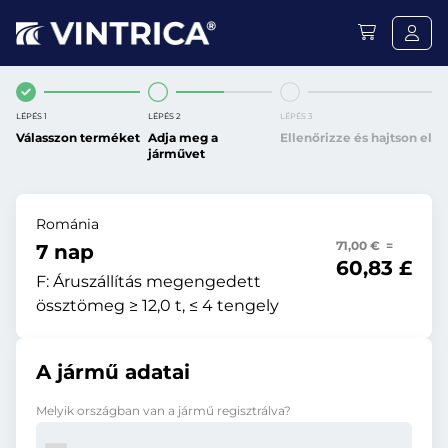
LÉPÉS 1
LÉPÉS 2
LÉPÉS 3
Válasszon terméket
Adja meg a
Ellenőrizze és hajtson el
járművet
Románia
71,00 € =
7 nap
60,83 £
F:
Áruszállítás megengedett
össztömeg ≥ 12,0 t, ≤ 4 tengely
A jármű adatai
Melyik országban van a jármű regisztrálva?