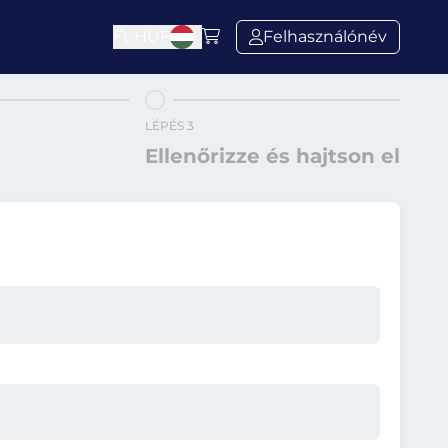
Ft
HUF
Felhasználónév
LÉPÉS 3
Ellenőrizze és hajtson el