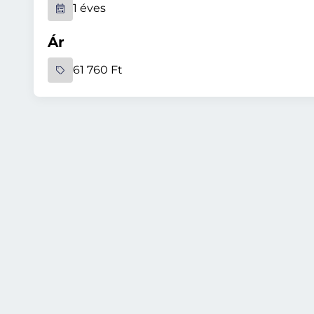
1 éves
Ár
61 760 Ft