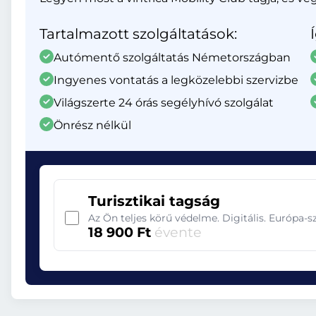
Tartalmazott szolgáltatások:
Autómentő szolgáltatás Németországban
Ingyenes vontatás a legközelebbi szervizbe
Világszerte 24 órás segélyhívó szolgálat
Önrész nélkül
Turisztikai tagság
Az Ön teljes körű védelme. Digitális. Európa-s
18 900 Ft
évente