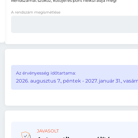
Rendszámát szóköz, kötőjel és pont nélkül adja meg!
A rendszám megismétlése
Az érvényesség időtartama:
2026. augusztus 7., péntek - 2027. január 31., vasár
JAVASOLT