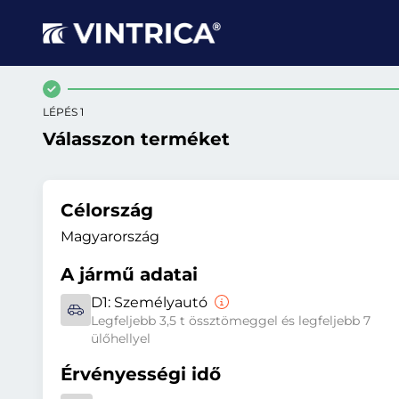
LÉPÉS 1
Válasszon terméket
Célország
Magyarország
A jármű adatai
D1:
Személyautó
Legfeljebb 3,5 t össztömeggel és legfeljebb 7
ülőhellyel
Érvényességi idő