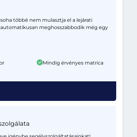
oha többé nem mulasztja el a lejárati
na – automatikusan meghosszabbodik még egy
or
Mindig érvényes matrica
szolgálata
gye igénybe segélyszolgáltatásainkat!