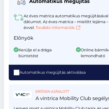
Automatikus megújítás
Az éves matrica automatikus megújításával s
dátumot. Az éves matrica – mielőtt lejár
évvel.
További információk.
Előnyök
Kerülje el a drága
Online bármik
büntetést
lemondható
Automatikus megújítás aktiválása
ERŐSEN AJÁNLOTT
A vintrica Mobility Club segély
Legyen most a vintrica Mobility Club tagja, és ve