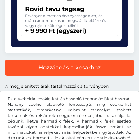
Rövid távú tagság
Érvényes a matrica érvényessége alatt, és
utána automatikusan megszűnik, előfizetés
vagy rejtett költségek nélkül.
+ 9 990 Ft (egyszeri)
Hozzáadás a kosárhoz
A megjelenített árak tartalmazzák a törvényben
meghatározott útdíjat, a szolgáltatás árát és az ÁFA-t.
Ez a weboldal cookie-kat és hasonló technológiákat használ.
Néhány cookie alapvető fontosságú, míg cookie-kat
statisztikák, remarketing, valamint személyre szabott
tartalmak és reklámok megjelenítése céljából használja fel
cégünk, illetve harmadik felek. A harmadik felek esetleg
Ft
HUF
további olyan adatokkal kapcsolhatják össze ezeket az
információkat, amelyeket más helyzetekben gyűjtöttek. Az
általunk és harmadik felek által végzett adatfeldolgozásról