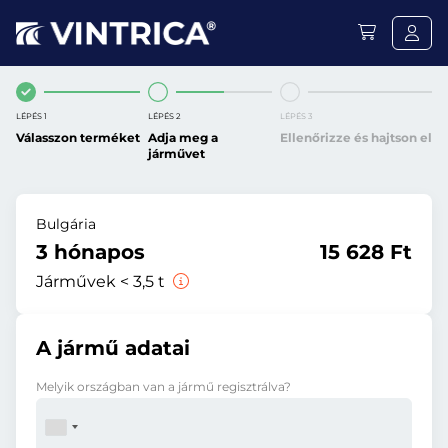
LÉPÉS 1
LÉPÉS 2
LÉPÉS 3
Válasszon terméket
Adja meg a
Ellenőrizze és hajtson el
járművet
Bulgária
3 hónapos
15 628 Ft
Járművek < 3,5 t
A jármű adatai
Melyik országban van a jármű regisztrálva?