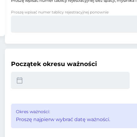
Proszę wpisać numer tablicy rejestracyjnej bez spacji, myślnika i
Proszę wpisać numer tablicy rejestracyjnej ponownie
Początek okresu ważności
Okres ważności:
Proszę najpierw wybrać datę ważności.