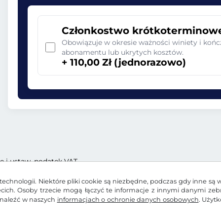
Członkostwo krótkoterminow
Obowiązuje w okresie ważności winiety i końc
abonamentu lub ukrytych kosztów.
+ 110,00 Zł (jednorazowo)
ę i ustaw. podatek VAT
echnologii. Niektóre pliki cookie są niezbędne, podczas gdy inne są 
zecich. Osoby trzecie mogą łączyć te informacje z innymi danymi ze
znaleźć w naszych
informacjach o ochronie danych osobowych
. Użyt