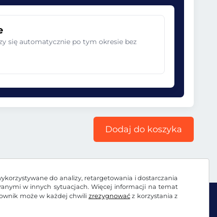
e
zy się automatycznie po tym okresie bez
Dodaj do koszyka
wykorzystywane do analizy, retargetowania i dostarczania
branymi w innych sytuacjach. Więcej informacji na temat
kownik może w każdej chwili
zrezygnować
z korzystania z