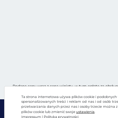
Podane ceny wraz z ceną winiety, w tym opłatę za obsług
Ta strona internetowa używa plików cookie i podobnych t
spersonalizowanych treści i reklam od nas i od osób tr
przetwarzania danych przez nas i osoby trzecie można 
plików cookie lub zmienić swoje
ustawienia
.
Impressum
|
Polityka prywatności