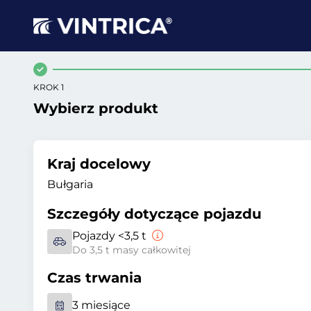
KROK 1
Wybierz produkt
Kraj docelowy
Bułgaria
Szczegóły dotyczące pojazdu
Pojazdy <3,5 t
Do 3,5 t masy całkowitej
Czas trwania
3 miesiące