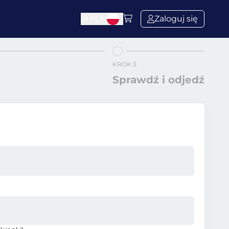
Zł
PLN
Zaloguj się
KROK 3
Sprawdź i odjedź