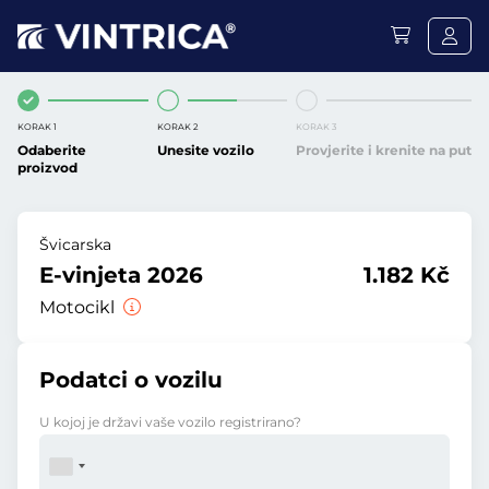
KORAK 1
KORAK 2
KORAK 3
Odaberite
Unesite vozilo
Provjerite i krenite na put
proizvod
Švicarska
E-vinjeta 2026
1.182 Kč
Motocikl
Podatci o vozilu
U kojoj je državi vaše vozilo registrirano?