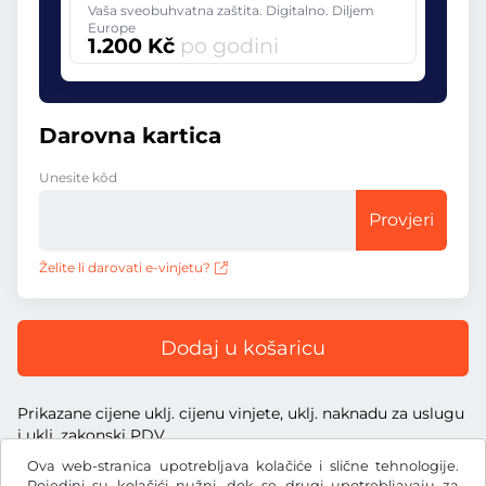
Vaša sveobuhvatna zaštita. Digitalno. Diljem
Europe
1.200 Kč
po godini
Darovna kartica
Unesite kôd
Provjeri
Želite li darovati e-vinjetu?
Dodaj u košaricu
Prikazane cijene uklj. cijenu vinjete, uklj. naknadu za uslugu
i uklj. zakonski PDV
Ova web-stranica upotrebljava kolačiće i slične tehnologije.
Pojedini su kolačići nužni, dok se drugi upotrebljavaju za