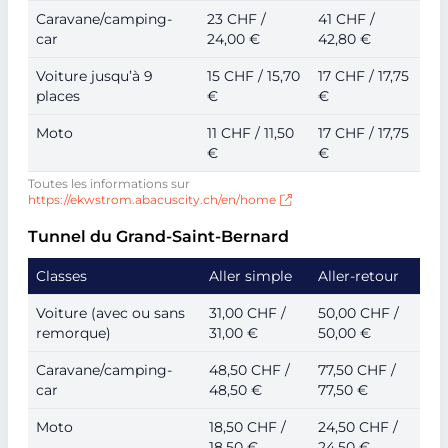
Caravane/camping-
23 CHF /
41 CHF /
car
24,00 €
42,80 €
Voiture jusqu’à 9
15 CHF / 15,70
17 CHF / 17,75
places
€
€
Moto
11 CHF / 11,50
17 CHF / 17,75
€
€
Toutes les informations sur
https://ekwstrom.abacuscity.ch/en/home
Tunnel du Grand-Saint-Bernard
Classes
Aller simple
Aller-retour
Voiture (avec ou sans
31,00 CHF /
50,00 CHF /
remorque)
31,00 €
50,00 €
Caravane/camping-
48,50 CHF /
77,50 CHF /
car
48,50 €
77,50 €
Moto
18,50 CHF /
24,50 CHF /
18,50 €
24,50 €