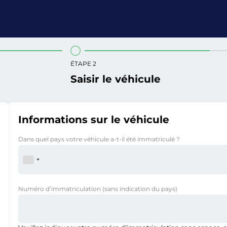
ÉTAPE 2
Saisir le véhicule
Informations sur le véhicule
Dans quel pays votre véhicule a-t-il été immatriculé ?
Numéro d’immatriculation
(sans indication du pays)