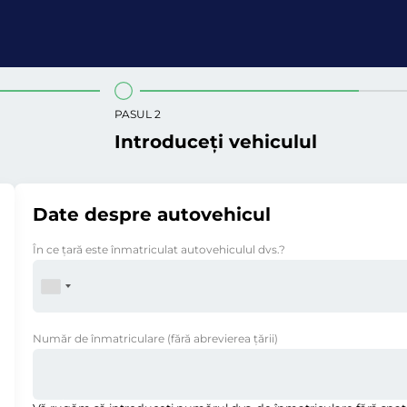
PASUL 2
Introduceți vehiculul
Date despre autovehicul
În ce ţară este înmatriculat autovehiculul dvs.?
Număr de înmatriculare
(fără abrevierea ţării)