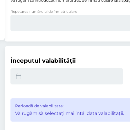
Vă rugăm să introduceţi numărul dvs. de înmatriculare fără spații,
Repetarea numărului de înmatriculare
Începutul valabilităţii
Perioadă de valabilitate:
Vă rugăm să selectaţi mai întâi data valabilităţii.