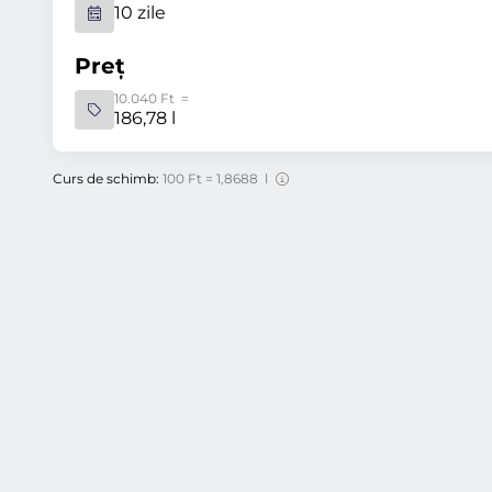
10 zile
Preț
10.040 Ft =
186,78 l
Curs de schimb:
100 Ft = 1,8688 l