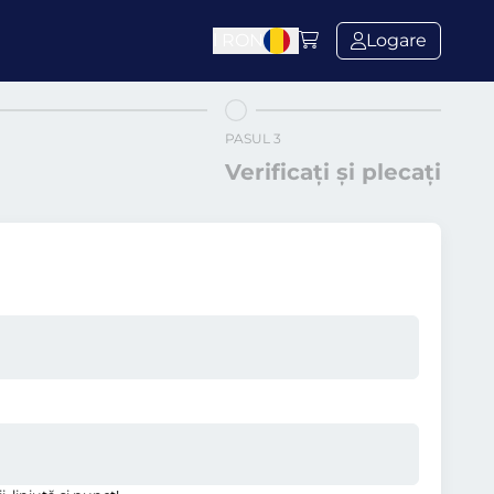
l
RON
Logare
PASUL 3
Verificați și plecați