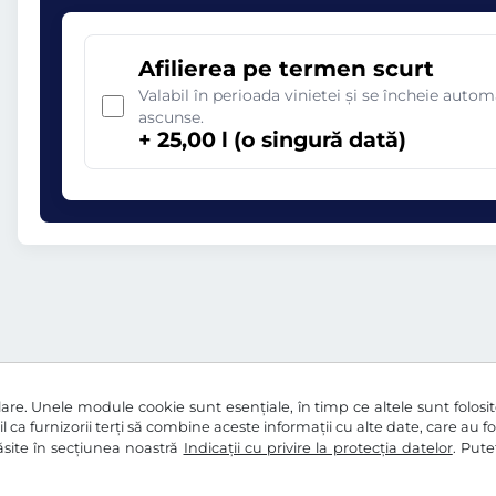
Afilierea pe termen scurt
Valabil în perioada vinietei și se încheie aut
ascunse.
+ 25,00 l (o singură dată)
re. Unele module cookie sunt esențiale, în timp ce altele sunt folosite 
l ca furnizorii terți să combine aceste informații cu alte date, care au f
 găsite în secțiunea noastră
Indicații cu privire la protecția datelor
. Pute