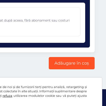
omat după aceea, fără abonament sau costuri
Adăugare în coș
de noi și de furnizorii terți pentru analiză, retargeting și
ost colectate în alte situații. Informații suplimentare despre
ți
refuza
utilizarea modulelor cookie sau vă puteți ajusta