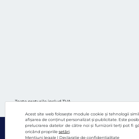
Toate prețurile includ TVA.
Acest site web folosește module cookie și tehnologii simila
afișarea de conținut personalizat și publicitate. Este posibi
prelucrarea datelor de către noi și furnizorii terți pot fi
oricând propriile
setări
.
Mențiuni legale
|
Declaraţie de confidențialitate