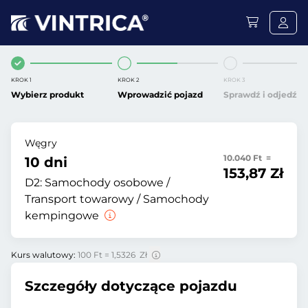
KROK 1
KROK 2
KROK 3
Wybierz produkt
Wprowadzić pojazd
Sprawdź i odjedź
Węgry
10.040 Ft =
10 dni
153,87 Zł
D2:
Samochody osobowe /
Transport towarowy / Samochody
kempingowe
Kurs walutowy:
100 Ft = 1,5326 Zł
Szczegóły dotyczące pojazdu