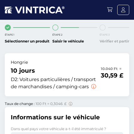
ÉTAPE 1
ÉTAPE 2
ÉTAPE 3
Sélectionner un produit
Saisir le véhicule
Vérifier et partir
Hongrie
10.040 Ft =
10 jours
30,59 £
D2:
Voitures particulières / transport
de marchandises / camping-cars
Taux de change :
100 Ft = 0,3046 £
Informations sur le véhicule
Dans quel pays votre véhicule a-t-il été immatriculé ?