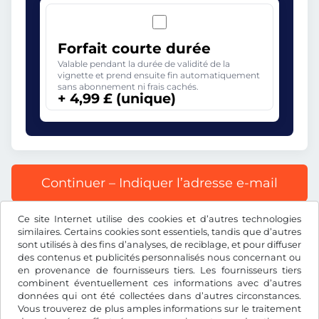
Forfait courte durée
Valable pendant la durée de validité de la
vignette et prend ensuite fin automatiquement
sans abonnement ni frais cachés.
+ 4,99 £ (unique)
Continuer – Indiquer l’adresse e-mail
Ce site Internet utilise des cookies et d’autres technologies
Tous les prix s’entendent TVA incluse.
similaires. Certains cookies sont essentiels, tandis que d’autres
sont utilisés à des fins d’analyses, de reciblage, et pour diffuser
des contenus et publicités personnalisés nous concernant ou
en provenance de fournisseurs tiers. Les fournisseurs tiers
combinent éventuellement ces informations avec d’autres
données qui ont été collectées dans d’autres circonstances.
£
GBP
Vous trouverez de plus amples informations sur le traitement