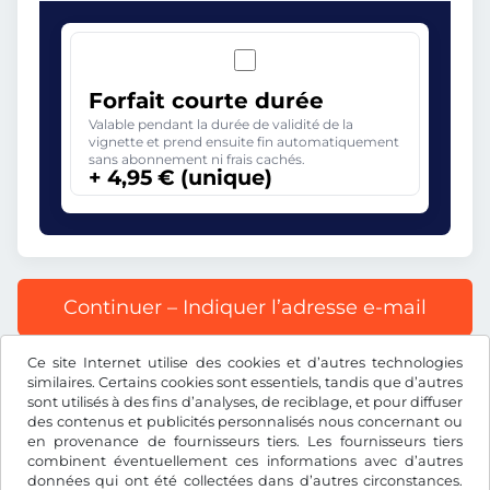
Forfait courte durée
Valable pendant la durée de validité de la
vignette et prend ensuite fin automatiquement
sans abonnement ni frais cachés.
+ 4,95 € (unique)
Continuer – Indiquer l’adresse e-mail
Ce site Internet utilise des cookies et d’autres technologies
Tous les prix s’entendent TVA incluse.
similaires. Certains cookies sont essentiels, tandis que d’autres
sont utilisés à des fins d’analyses, de reciblage, et pour diffuser
des contenus et publicités personnalisés nous concernant ou
en provenance de fournisseurs tiers. Les fournisseurs tiers
combinent éventuellement ces informations avec d’autres
données qui ont été collectées dans d’autres circonstances.
€
EUR