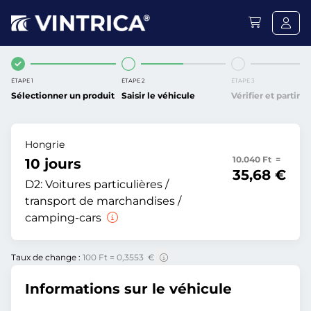
ÉTAPE 1
ÉTAPE 2
ÉTAPE 3
Sélectionner un produit
Saisir le véhicule
Vérifier et partir
Hongrie
10.040 Ft =
10 jours
35,68 €
D2:
Voitures particulières /
transport de marchandises /
camping-cars
Taux de change :
100 Ft = 0,3553 €
Informations sur le véhicule