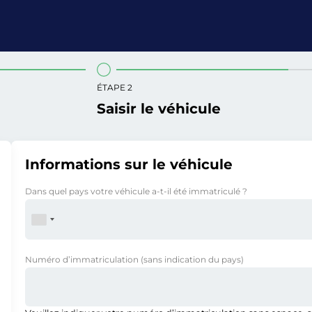
ÉTAPE 2
Saisir le véhicule
Informations sur le véhicule
Dans quel pays votre véhicule a-t-il été immatriculé ?
Numéro d’immatriculation
(sans indication du pays)