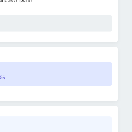
s tiret ni point !
:59