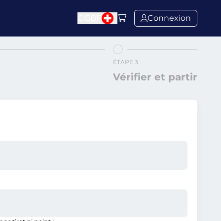
£
GBP
Connexion
ÉTAPE 3
Vérifier et partir