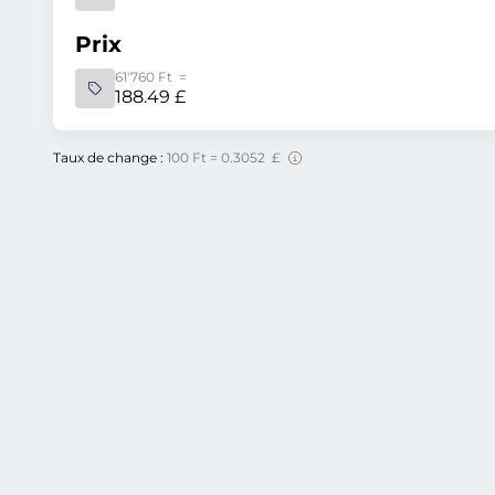
Prix
61'760 Ft =
188.49 £
Taux de change :
100 Ft = 0.3052 £