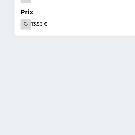
Prix
13.56 €