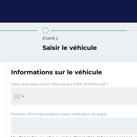
ÉTAPE 2
Saisir le véhicule
Informations sur le véhicule
Dans quel pays votre véhicule a-t-il été immatriculé ?
Numéro d’immatriculation
(sans indication du pays)