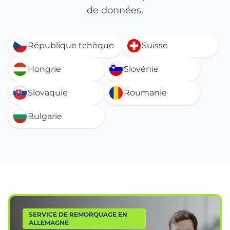
de données.
République tchèque
Suisse
Hongrie
Slovénie
Slovaquie
Roumanie
Bulgarie
SERVICE DE REMORQUAGE EN
ALLEMAGNE