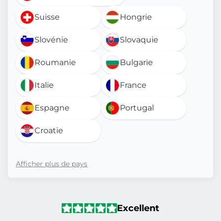
Suisse
Hongrie
Slovénie
Slovaquie
Roumanie
Bulgarie
Italie
France
Espagne
Portugal
Croatie
Afficher plus de pays
Excellent