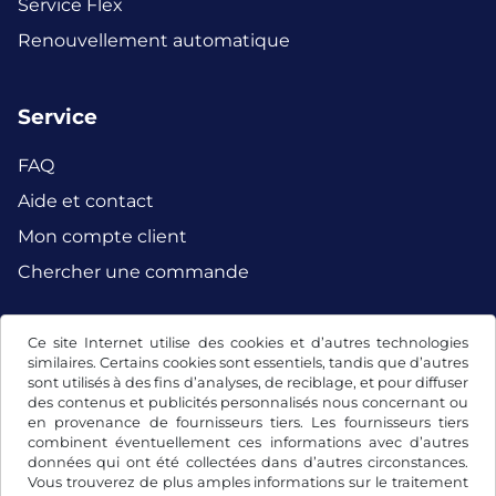
Service Flex
Renouvellement automatique
Service
FAQ
Aide et contact
Mon compte client
Chercher une commande
Ce site Internet utilise des cookies et d’autres technologies
Facebook
Instagram
similaires. Certains cookies sont essentiels, tandis que d’autres
sont utilisés à des fins d’analyses, de reciblage, et pour diffuser
des contenus et publicités personnalisés nous concernant ou
en provenance de fournisseurs tiers. Les fournisseurs tiers
combinent éventuellement ces informations avec d’autres
données qui ont été collectées dans d’autres circonstances.
Vous trouverez de plus amples informations sur le traitement