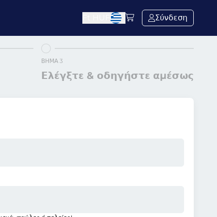
Ft
HUF
Σύνδεση
ΒΉΜΑ 3
Ελέγξτε & οδηγήστε αμέσως