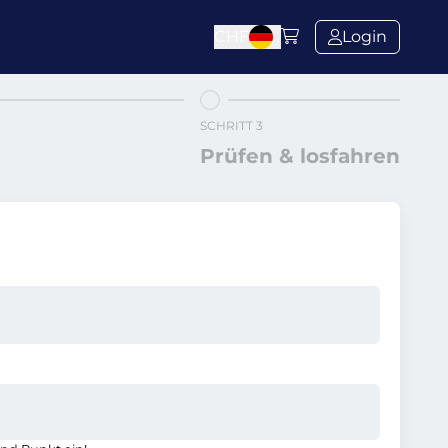
CHF
Login
SCHRITT 3
Prüfen & losfahren