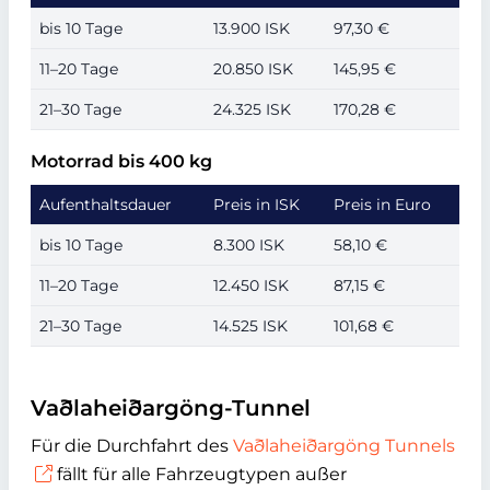
bis 10 Tage
13.900 ISK
97,30 €
11–20 Tage
20.850 ISK
145,95 €
21–30 Tage
24.325 ISK
170,28 €
Motorrad bis 400 kg
Aufenthaltsdauer
Preis in ISK
Preis in Euro
bis 10 Tage
8.300 ISK
58,10 €
11–20 Tage
12.450 ISK
87,15 €
21–30 Tage
14.525 ISK
101,68 €
Vaðlaheiðargöng-Tunnel
Für die Durchfahrt des
Vaðlaheiðargöng Tunnels
fällt für alle Fahrzeugtypen außer