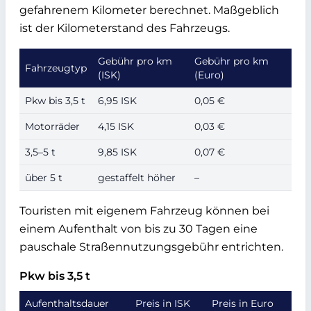
gefahrenem Kilometer berechnet. Maßgeblich
ist der Kilometerstand des Fahrzeugs.
Gebühr pro km
Gebühr pro km
Fahrzeugtyp
(ISK)
(Euro)
Pkw bis 3,5 t
6,95 ISK
0,05 €
Motorräder
4,15 ISK
0,03 €
3,5–5 t
9,85 ISK
0,07 €
über 5 t
gestaffelt höher
–
Touristen mit eigenem Fahrzeug können bei
einem Aufenthalt von bis zu 30 Tagen eine
pauschale Straßennutzungsgebühr entrichten.
Pkw bis 3,5 t
Aufenthaltsdauer
Preis in ISK
Preis in Euro