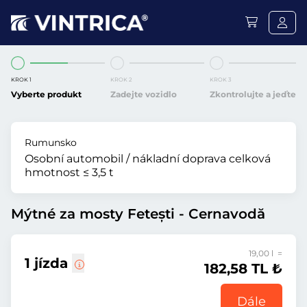
KROK 1
KROK 2
KROK 3
Vyberte produkt
Zadejte vozidlo
Zkontrolujte a jeďte
Rumunsko
Osobní automobil / nákladní doprava celková
hmotnost ≤ 3,5 t
Mýtné za mosty Fetești - Cernavodă
19,00 l =
1 jízda
182,58 TL ₺
Dále