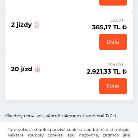
38,00 l =
2 jízdy
365,17 TL ₺
Dále
304,00 l =
20 jízd
2.921,33 TL ₺
Dále
Všechny ceny jsou včetně zákonem stanovené DPH.
Tato webová stránka používá cookies a podobné technologie.
Některé soubory cookies jsou nezbytné, zatímco jiné