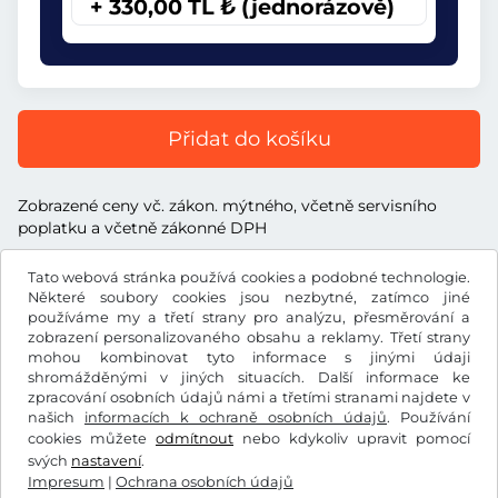
+ 330,00 TL ₺ (jednorázově)
Přidat do košíku
Zobrazené ceny vč. zákon. mýtného, včetně servisního
poplatku a včetně zákonné DPH
Tato webová stránka používá cookies a podobné technologie.
Některé soubory cookies jsou nezbytné, zatímco jiné
používáme my a třetí strany pro analýzu, přesměrování a
zobrazení personalizovaného obsahu a reklamy. Třetí strany
TL ₺
TRY
mohou kombinovat tyto informace s jinými údaji
shromážděnými v jiných situacích. Další informace ke
zpracování osobních údajů námi a třetími stranami najdete v
Facebook
Instagram
našich
informacích k ochraně osobních údajů
. Používání
cookies můžete
odmítnout
nebo kdykoliv upravit pomocí
Všeobecné obchodní podmínky / Právo na odstoupení od
svých
nastavení
.
smlouvy
Impresum
|
Ochrana osobních údajů