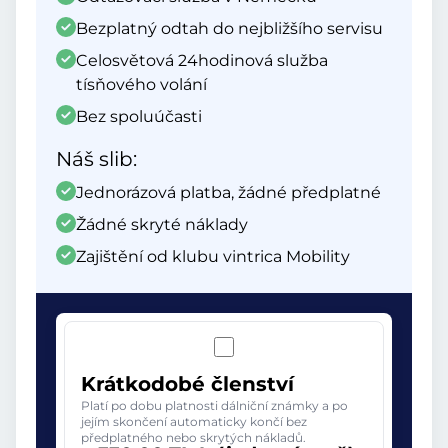
Bezplatný odtah do nejbližšího servisu
Celosvětová 24hodinová služba
tísňového volání
Bez spoluúčasti
Náš slib:
Jednorázová platba, žádné předplatné
Žádné skryté náklady
Zajištění od klubu vintrica Mobility
Krátkodobé členství
Platí po dobu platnosti dálniční známky a po
jejím skončení automaticky končí bez
předplatného nebo skrytých nákladů.