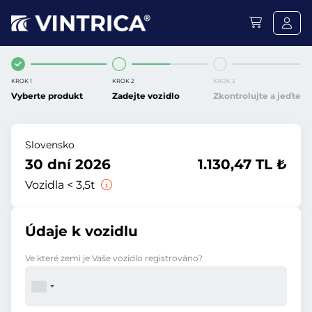
KROK 1
KROK 2
KROK 3
Vyberte produkt
Zadejte vozidlo
Zkontrolujte a jeďte
Slovensko
30 dní 2026
1.130,47 TL ₺
Vozidla < 3,5t
Údaje k vozidlu
Ve které zemi je Vaše vozidlo registrováno?