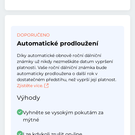
DOPORUČENO
Automatické prodloužení
Díky automatické obnově roční dálniční
známky už nikdy nezmeškáte datum vypršení
platnosti. Vaše roční dálniční známka bude
automaticky prodloužena o další rok v
dostatečném předstihu, než vyprší její platnost.
Zjistěte více.
Výhody
Vyhněte se vysokým pokutám za
mýtné
Lze kdykoli zrušit on-line