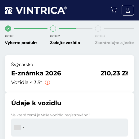
KROK 1
KROK 2
KROK 3
Vyberte produkt
Zadejte vozidlo
Zkontrolujte a jeďte
Švýcarsko
E-známka 2026
210,23 Zł
Vozidla < 3,5t
Údaje k vozidlu
Ve které zemi je Vaše vozidlo registrováno?