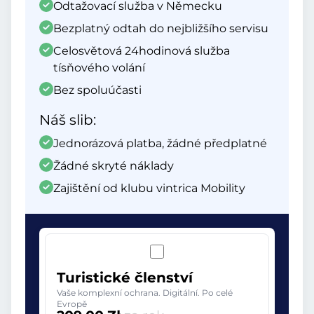
Odtažovací služba v Německu
Bezplatný odtah do nejbližšího servisu
Celosvětová 24hodinová služba
tísňového volání
Bez spoluúčasti
Náš slib:
Jednorázová platba, žádné předplatné
Žádné skryté náklady
Zajištění od klubu vintrica Mobility
Turistické členství
Vaše komplexní ochrana. Digitální. Po celé
Evropě