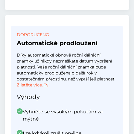
DOPORUČENO
Automatické prodloužení
Díky automatické obnově roční dálniční
známky už nikdy nezmeškáte datum vypršení
platnosti. Vaše roční dálniční známka bude
automaticky prodloužena o další rok v
dostatečném předstihu, než vyprší její platnost.
Zjistěte více.
Výhody
Vyhněte se vysokým pokutám za
mýtné
Lze kdykoli zrušit on-line