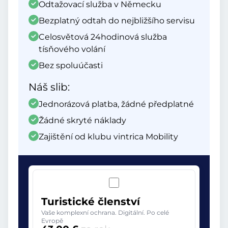
Odtažovací služba v Německu
Bezplatný odtah do nejbližšího servisu
Celosvětová 24hodinová služba
tísňového volání
Bez spoluúčasti
Náš slib:
Jednorázová platba, žádné předplatné
Žádné skryté náklady
Zajištění od klubu vintrica Mobility
Turistické členství
Vaše komplexní ochrana. Digitální. Po celé
Evropě