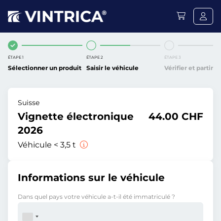
ÉTAPE 1
ÉTAPE 2
ÉTAPE 3
Sélectionner un produit
Saisir le véhicule
Vérifier et partir
Suisse
Vignette électronique
44.00 CHF
2026
Véhicule < 3,5 t
Informations sur le véhicule
Dans quel pays votre véhicule a-t-il été immatriculé ?