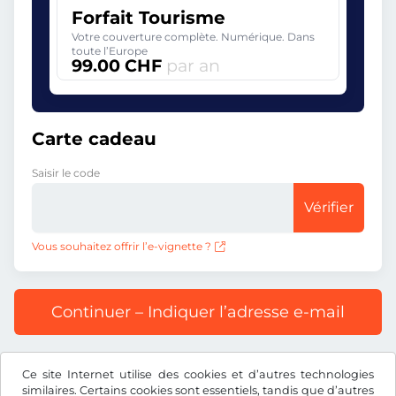
Forfait Tourisme
Votre couverture complète. Numérique. Dans
toute l’Europe
99.00 CHF
par an
Carte cadeau
Saisir le code
Vérifier
Vous souhaitez offrir l’e-vignette ?
Continuer – Indiquer l’adresse e-mail
Prix affiché comprenant la redevance autoroutière, y
Ce site Internet utilise des cookies et d’autres technologies
compris les frais d’enregistrement et la TVA.
similaires. Certains cookies sont essentiels, tandis que d’autres