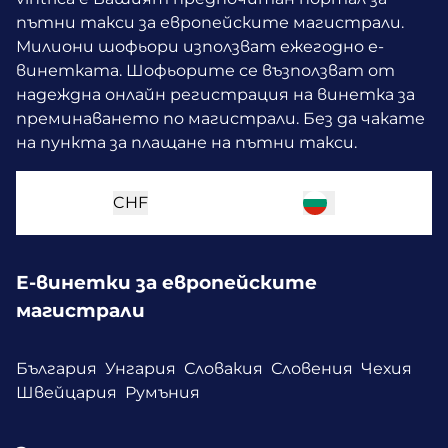
пътни такси за европейските магистрали.
Милиони шофьори използват ежегодно е-
винетката.
Шофьорите се възползват от
надеждна онлайн регистрация на винетка за
преминаването по магистрали. Без да чакате
на пункта за плащане на пътни такси.
CHF
Е-винетки за европейските
магистрали
България
Унгария
Словакия
Словения
Чехия
Швейцария
Румъния