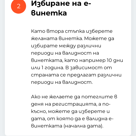
Избиране на е-
2
винетка
Като втора стъпка изберете
желаната винетка. Можете да
избирате между различни
периоди на валидност на
винетката, като например 10 дни
или 1 година. В зависимост от
страната се предлагат различни
периоди на валидност.
Ако не желаете да потеглите в
деня на регистрацията, а по-
късно, можете да изберете и
дата, от която да е валидна е-
винетката (начална дата).