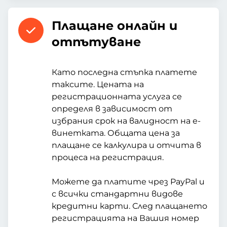
Плащане онлайн и
отпътуване
Като последна стъпка платете
таксите. Цената на
регистрационната услуга се
определя в зависимост от
избрания срок на валидност на е-
винетката. Общата цена за
плащане се калкулира и отчита в
процеса на регистрация.
Можете да платите чрез PayPal и
с всички стандартни видове
кредитни карти. След плащането
регистрацията на Вашия номер