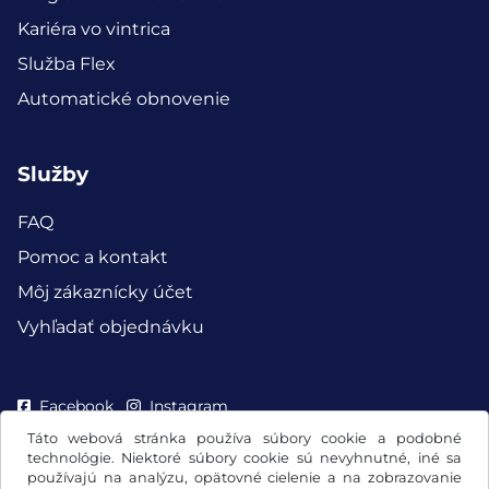
Kariéra vo vintrica
Služba Flex
Automatické obnovenie
Služby
FAQ
Pomoc a kontakt
Môj zákaznícky účet
Vyhľadať objednávku
Facebook
Instagram
Táto webová stránka používa súbory cookie a podobné
technológie. Niektoré súbory cookie sú nevyhnutné, iné sa
používajú na analýzu, opätovné cielenie a na zobrazovanie