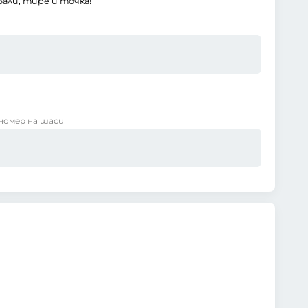
али, тире и точка!
номер на шаси