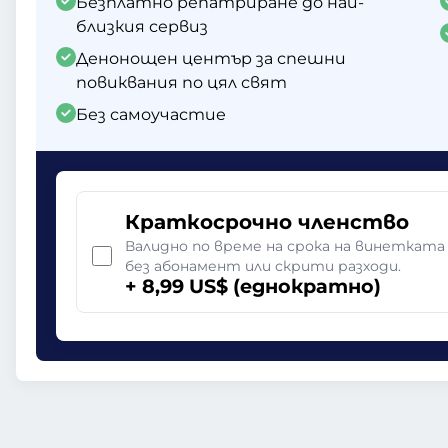
Безплатно репатриране до най-
близкия сервиз
Денонощен център за спешни
повиквания по цял свят
Без самоучастие
Краткосрочно членство
Валидно по време на срока на винетката
без абонамент или скрити разходи.
+ 8,99 US$ (еднократно)