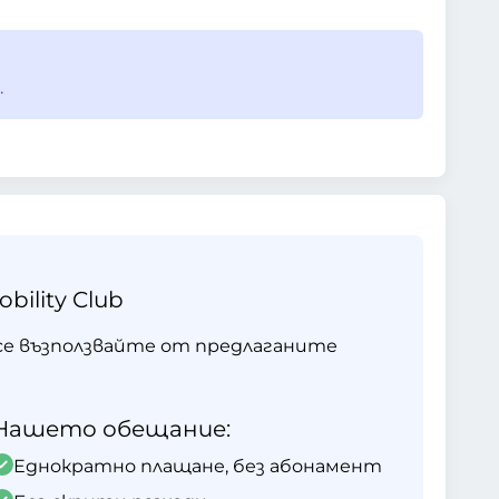
.
ility Club
 и се възползвайте от предлаганите
Нашето обещание:
Еднократно плащане, без абонамент