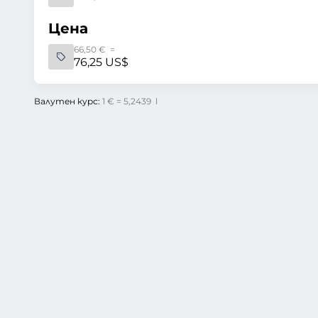
Цена
66,50 € =
76,25 US$
Валутен курс:
1 € = 5,2439 l