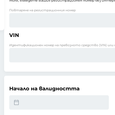
Моля, въведете Вашия регистрационен номер без интерв
Повтаряне на регистрационния номер
VIN
Идентификационен номер на превозното средство (VIN) или 
Начало на валидността