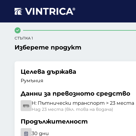
СТЪПКА 1
Изберете продукт
Целева държава
Румъния
Данни за превозното средство
H:
Пътнически транспорт > 23 места
Над 23 места (вкл. това на водача)
Продължителност
30 дни