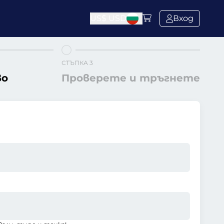
US$
USD
Вход
СТЪПКА 3
во
Проверете и тръгнете