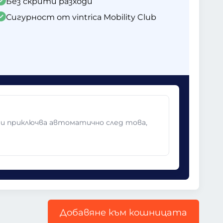
Без скрити разходи
Сигурност от vintrica Mobility Club
 и приключва автоматично след това,
Добавяне към кошницата