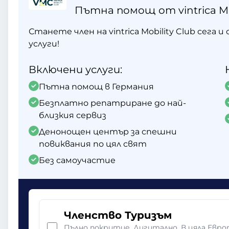
Пътна помощ от vintrica Mob
Станете член на vintrica Mobility Club сега
услуги!
Включени услуги:
Пътна помощ в Германия
Безплатно репатриране до най-
близкия сервиз
Денонощен център за спешни
повиквания по цял свят
Без самоучастие
Членство Туризъм
Пълно покритие. Дигитално. В цяла Евро