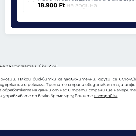
18.900 Ft
на година
не за услугата и вкл. ДДС
ологии. Някои бисквитки са задължителни, други се използ
ъдържания и реклама. Третите страни обединяват тази информ
за обработката на данни от нас и трети страни ще намерит
ги управлявате по всяко време чрез Вашите
настройки
.
а защита на данни
Настройки на бисквитките