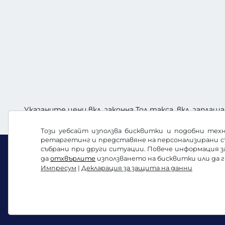
Указаните цени вкл. законна Тол такса, вкл. заплаща
Този уебсайт използва бисквитки и подобни техн
ретаргетинг и представяне на персонализирани с
събрани при други ситуации. Повече информация 
да
отхвърлите
използването на бисквитки или да 
Импресум
|
Декларация за защита на данни
Facebook
Instagram
Общи условия / право на отказ
Декларация з