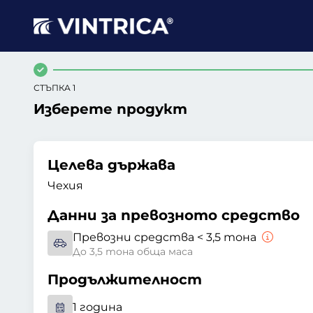
СТЪПКА 1
Изберете продукт
Целева държава
Чехия
Данни за превозното средство
Превозни средства < 3,5 тона
До 3,5 тона обща маса
Продължителност
1 година