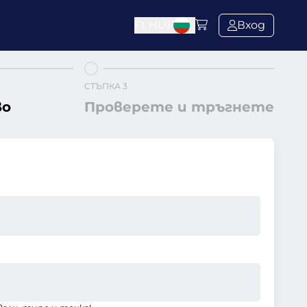
Ft
HUF
Вход
СТЪПКА 3
во
Проверете и тръгнете