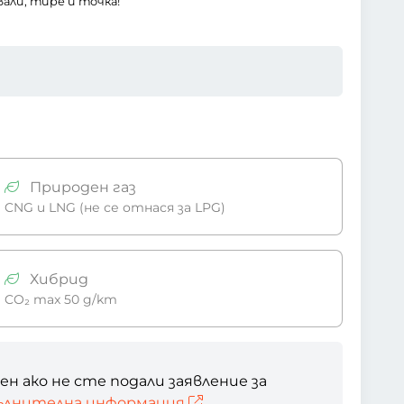
али, тире и точка!
Природен газ
CNG и LNG (не се отнася за LPG)
Хибрид
CO₂ max 50 g/km
ен ако не сте подали заявление за
ълнителна информация