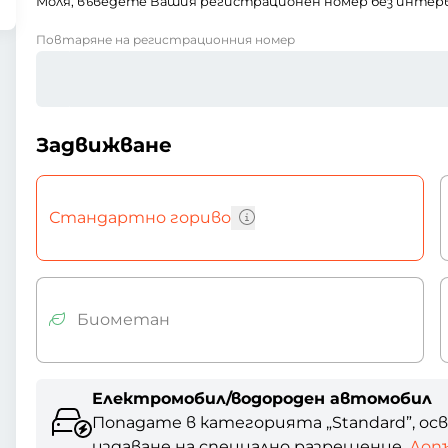
Моля, въведете Вашия регистрационен номер без интерв
Повтаряне на регистрационния номер
Задвижване
Стандартно гориво
Биометан
Електромобил/водороден автомобил
Попадате в категорията „Standard”, осв
издаване на специално разрешение.
Доп