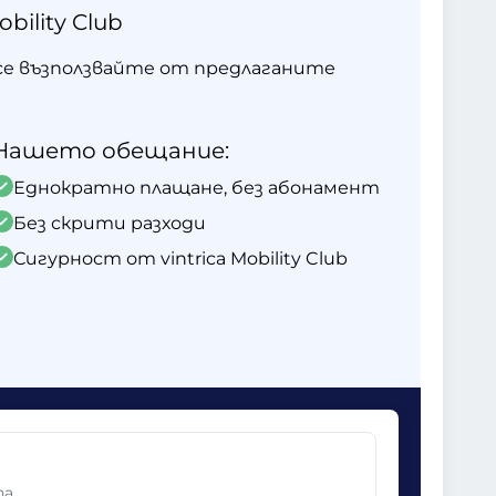
ility Club
 и се възползвайте от предлаганите
Нашето обещание:
Еднократно плащане, без абонамент
Без скрити разходи
Сигурност от vintrica Mobility Club
па