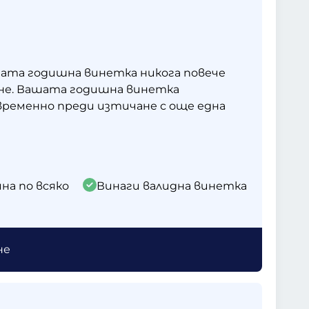
ата годишна винетка никога повече
не. Вашата годишна винетка
ременно преди изтичане с още една
на по всяко
Винаги валидна винетка
не