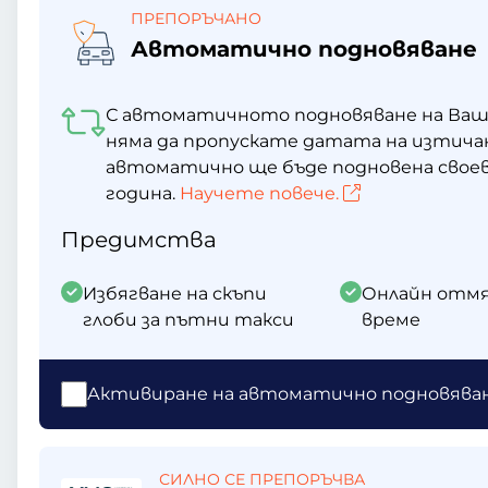
ПРЕПОРЪЧАНО
Автоматично подновяване
С автоматичното подновяване на Ваш
няма да пропускате датата на изтича
автоматично ще бъде подновена своев
година.
Научете повече.
Предимства
Избягване на скъпи
Онлайн отмя
глоби за пътни такси
време
Активиране на автоматично подновява
СИЛНО СЕ ПРЕПОРЪЧВА