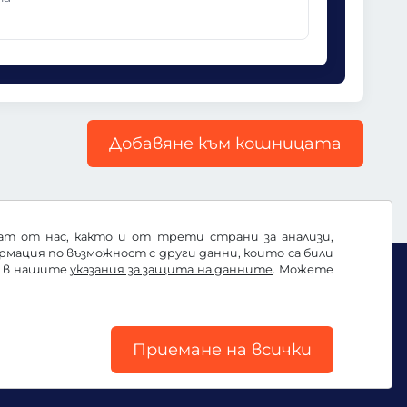
Добавяне към кошницата
ват от нас, както и от трети страни за анализи,
ация по възможност с други данни, които са били
е в нашите
указания за защита на данните
. Можете
Приемане на всички
Импресум