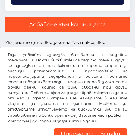
Добавяне към кошницата
Указаните цени вкл. законна Тол такса, вкл.
заплащане за услугата и вкл. ДДС
Този уебсайт използва бисквитки и подобни
технологии. Някои бисквитки са задължителни, други
се използват от нас, както и от трети страни за
анализи, ретаргетинг и представяне на
персонализирани съдържания и реклама. Третите
£
GBP
страни обединяват тази информация по възможност с
други данни, които са били събрани при други
ситуации. Повече информация за обработката на данни
от нас и трети страни ще намерите в нашите
Facebook
Instagram
указания за защита на данните
. Можете да
отхвърлите
използването на бисквитки или да ги
Общи условия / право на отказ
управлявате по всяко време чрез Вашите
настройки
.
Декларация за защита на данни
Импресум
|
Декларация за защита на данни
Настройки на бисквитките
Импресум
Приемане на всички