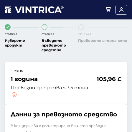
СТЪПКА 1
СТЪПКА 2
СТЪПКА 3
Изберете
Въведете
Проверете и тръгнете
продукт
превозното
средство
Чехия
1 година
105,96 £
Превозни средства < 3,5 тона
Данни за превозното средство
В коя държава е регистрирано Вашето превозно