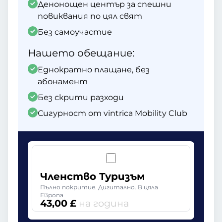
Денонощен център за спешни
повиквания по цял свят
Без самоучастие
Нашето обещание:
Еднократно плащане, без
абонамент
Без скрити разходи
Сигурност от vintrica Mobility Club
Членство Туризъм
Пълно покритие. Дигитално. В цяла
Европа
43,00 £
на година