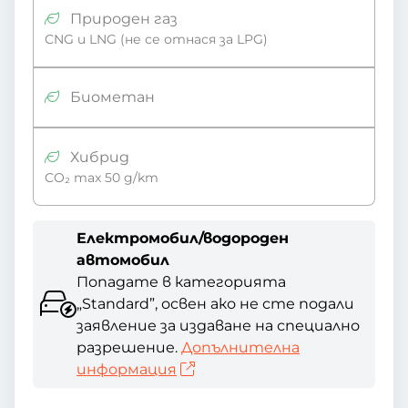
Природен газ
CNG и LNG (не се отнася за LPG)
Биометан
Хибрид
CO₂ max 50 g/km
Електромобил/водороден
автомобил
Попадате в категорията
„Standard”, освен ако не сте подали
заявление за издаване на специално
разрешение.
Допълнителна
информация