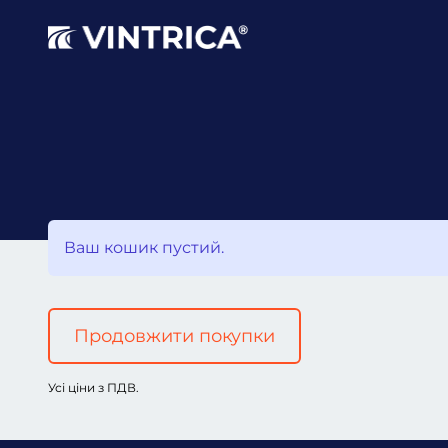
Ваш кошик пустий.
Продовжити покупки
Усі ціни з ПДВ.