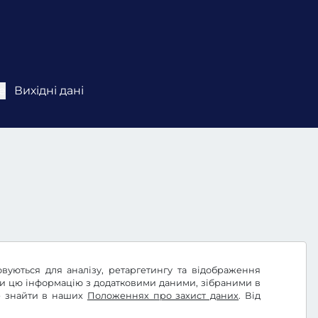
e
Вихідні дані
овуються для аналізу, ретаргетингу та відображення
ти цю інформацію з додатковими даними, зібраними в
те знайти в наших
Положеннях про захист даних
. Від