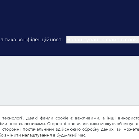
літика конфіденційності
Налаштування файлів cooki
 технології. Деякі файли cookie є важливими, а інші використ
німи постачальниками. Сторонні постачальники можуть об’єднува
 та сторонні постачальники здійснюємо обробку даних, ви може
бо змінити
налаштування
в будь-який час.