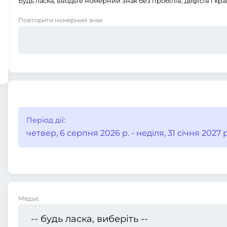
Будь ласка, вводьте номерний знак без пробілів, дефісів і кра
Повторити номерний знак
Період дії:
четвер, 6 серпня 2026 р. - неділя, 31 січня 2027 р
Медьє