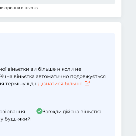
електронна віньєтка.
ї віньєтки ви більше ніколи не
. Річна віньєтка автоматично подовжується
 терміну її дії.
Дізнатися більше.
озірвання
Завжди дійсна віньєтка
 у будь-який