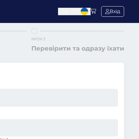
US$
USD
Вхід
КРОК 3
Перевірити та одразу їхати