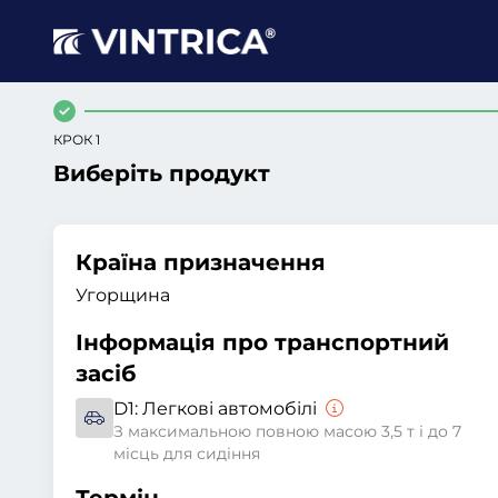
КРОК 1
Виберіть продукт
Країна призначення
Угорщина
Інформація про транспортний
засіб
D1:
Легкові автомобілі
З максимальною повною масою 3,5 т і до 7
місць для сидіння