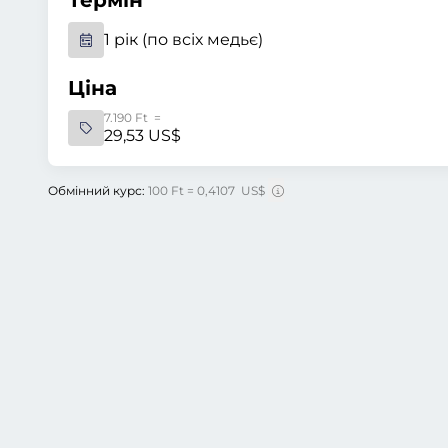
Термін
1 рік (по всіх медьє)
Ціна
7.190 Ft =
29,53 US$
Обмінний курс:
100 Ft = 0,4107 US$