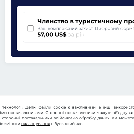
Членство в туристичному пр
Ваш комплексний захист. Цифровий формат
57,00 US$
за рік
 технології. Деякі файли cookie є важливими, а інші використ
німи постачальниками. Сторонні постачальники можуть об’єднува
 та сторонні постачальники здійснюємо обробку даних, ви може
бо змінити
налаштування
в будь-який час.