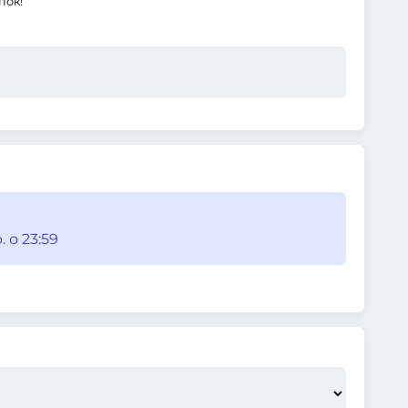
пок!
. о 23:59