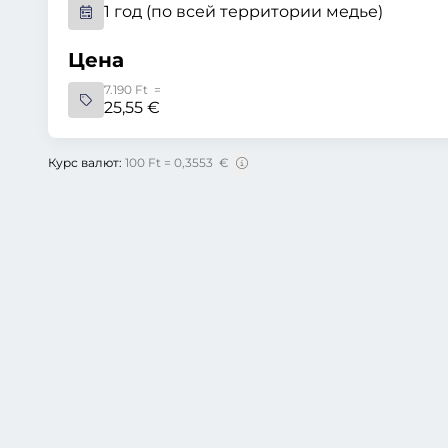
1 год (по всей территории медье)
Цена
7.190 Ft =
25,55 €
Курс валют:
100 Ft = 0,3553 €