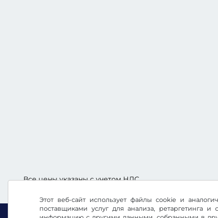
Все цены указаны с учетом НДС.
Этот веб-сайт использует файлы cookie и аналог
поставщиками услуг для анализа, ретаргетинга и
информацию с другими данными, собранными в друг