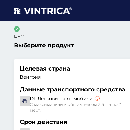
ШАГ 1
Выберите продукт
Целевая страна
Венгрия
Данные транспортного средства
D1:
Легковые автомобили
С максимальным общим весом 3,5 т и до 7
мест.
Срок действия