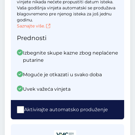
vinjete nikada nećete propustiti datum isteka.
Vaša godišnja vinjeta automatski se produžava
blagovremeno pre njenog isteka za još jednu
godinu.
Saznajte više.
Prednosti
Izbegnite skupe kazne zbog neplaćene
putarine
Moguće je otkazati u svako doba
Uvek važeća vinjeta
Aktivirajte automatsko produženje