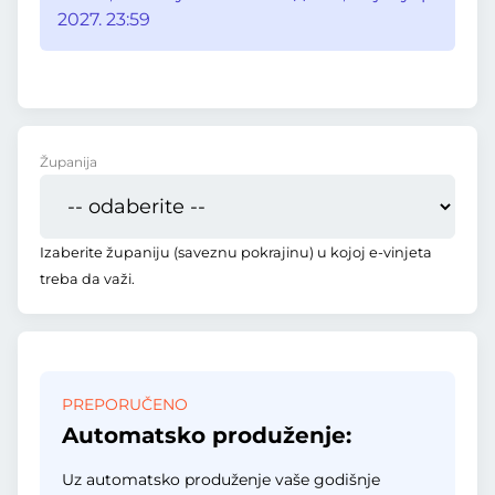
2027. 23:59
Županija
Izaberite županiju (saveznu pokrajinu) u kojoj e-vinjeta
treba da važi.
PREPORUČENO
Automatsko produženje:
Uz automatsko produženje vaše godišnje