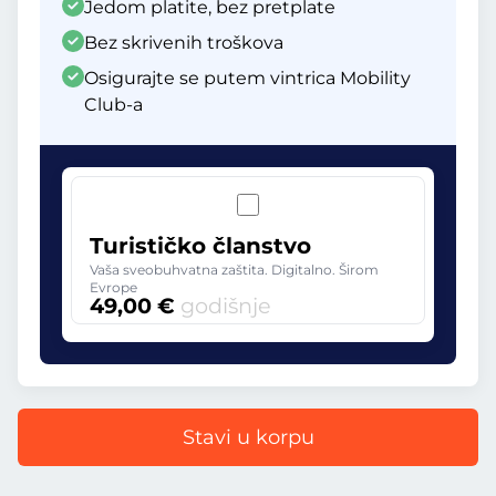
Jedom platite, bez pretplate
Bez skrivenih troškova
Osigurajte se putem vintrica Mobility
Club-a
Turističko članstvo
Vaša sveobuhvatna zaštita. Digitalno. Širom
Evrope
49,00 €
godišnje
Stavi u korpu