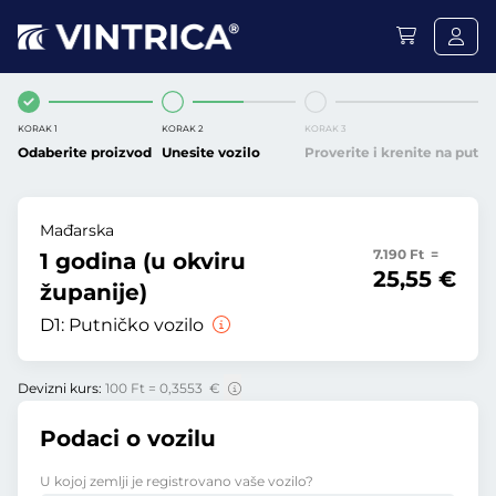
KORAK 1
KORAK 2
KORAK 3
Odaberite proizvod
Unesite vozilo
Proverite i krenite na put
Mađarska
7.190 Ft =
1 godina (u okviru
25,55 €
županije)
D1:
Putničko vozilo
Devizni kurs:
100 Ft = 0,3553 €
Podaci o vozilu
U kojoj zemlji je registrovano vaše vozilo?