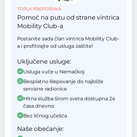
TOPLA PREPORUKA
Pomoć na putu od strane vintrica
Mobility Club-a
Postanite sada član vintrica Mobility Club-
a i profitirajte od usluga zaštite!
Uključene usluge:
Usluga vuče u Nemačkoj
Besplatno šlepovanje do najbliže
servisne radionice
Hitna služba širom sveta dostupna 24
časa dnevno
Bez ličnog učešća
Naše obećanje: