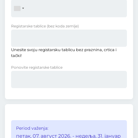
Registarske tablice
(bez koda zemlje)
Unesite svoju registarsku tablicu bez praznina, crtica i
tački!
Ponovite registarske tablice
Period važenja:
петак, 07. август 2026. - недеља, 31. јануар