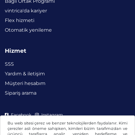
Bağlı Ortak Programı
vintrica'da kariyer
Flex hizmeti
Otomatik yenileme
Hizmet
SSS
Yardım & iletişim
Müşteri hesabım
Sipariş arama
Facebook
Instagram
Bu web sitesi çerez ve benzer teknolojilerden faydalanır. Kimi
çerezler asli öneme sahipken, kimileri bizim tarafımızdan ve
üçüncü taraflarca analiz, yeniden hedefleme ve