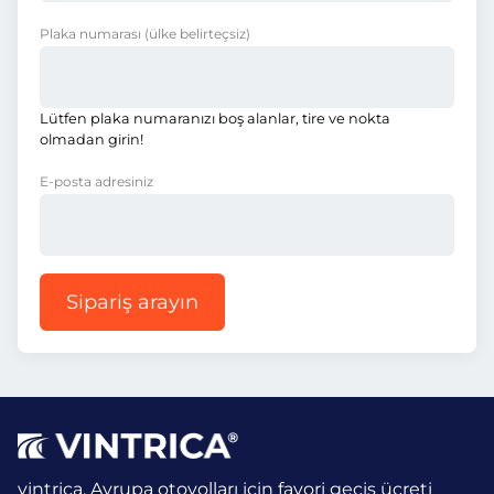
Plaka numarası
(ülke belirteçsiz)
Lütfen plaka numaranızı boş alanlar, tire ve nokta
olmadan girin!
E-posta adresiniz
Sipariş arayın
vintrica, Avrupa otoyolları için favori geçiş ücreti