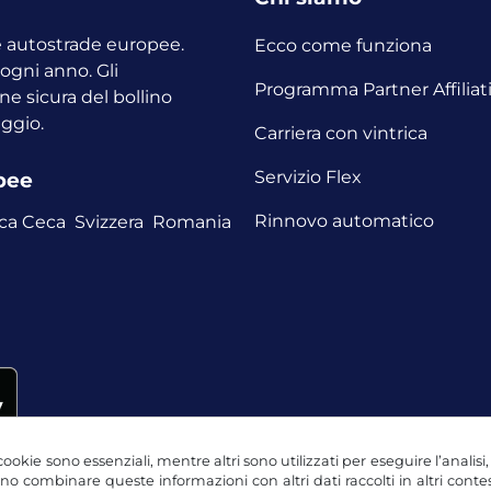
le autostrade europee.
Ecco come funziona
o ogni anno.
Gli
Programma Partner Affiliat
ne sicura del bollino
aggio.
Carriera con vintrica
Servizio Flex
opee
Rinnovo automatico
ca Ceca
Svizzera
Romania
ookie sono essenziali, mentre altri sono utilizzati per eseguire l’analisi
ssono combinare queste informazioni con altri dati raccolti in altri con