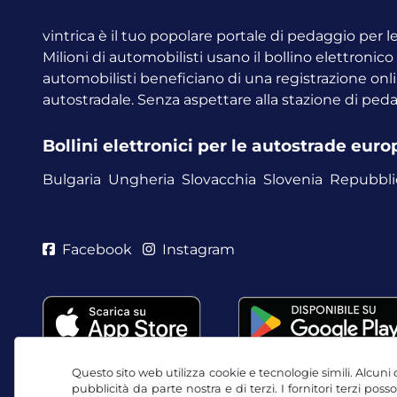
vintrica è il tuo popolare portale di pedaggio per 
Milioni di automobilisti usano il bollino elettronic
automobilisti beneficiano di una registrazione onli
autostradale. Senza aspettare alla stazione di ped
Bollini elettronici per le autostrade eur
Bulgaria
Ungheria
Slovacchia
Slovenia
Repubbli
Facebook
Instagram
Questo sito web utilizza cookie e tecnologie simili. Alcuni c
pubblicità da parte nostra e di terzi. I fornitori terzi po