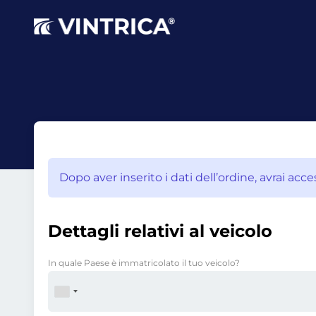
Dopo aver inserito i dati dell’ordine, avrai acc
Dettagli relativi al veicolo
In quale Paese è immatricolato il tuo veicolo?