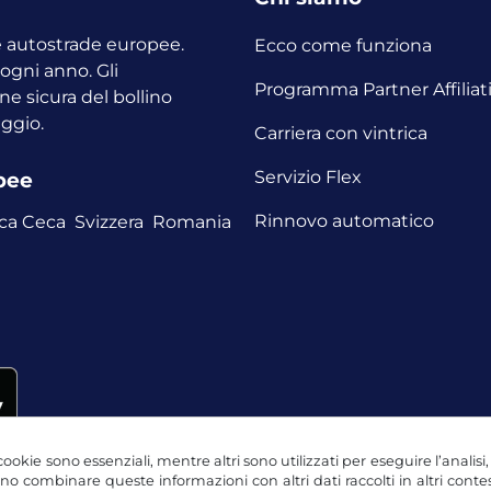
le autostrade europee.
Ecco come funziona
o ogni anno.
Gli
Programma Partner Affiliat
ne sicura del bollino
aggio.
Carriera con vintrica
Servizio Flex
opee
Rinnovo automatico
ca Ceca
Svizzera
Romania
ookie sono essenziali, mentre altri sono utilizzati per eseguire l’analisi
ssono combinare queste informazioni con altri dati raccolti in altri con