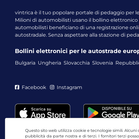
vintrica è il tuo popolare portale di pedaggio per 
Milioni di automobilisti usano il bollino elettronic
automobilisti beneficiano di una registrazione onli
autostradale. Senza aspettare alla stazione di ped
Bollini elettronici per le autostrade eur
Bulgaria
Ungheria
Slovacchia
Slovenia
Repubbli
Facebook
Instagram
Questo sito web utilizza cookie e tecnologie simili. Alcuni c
pubblicità da parte nostra e di terzi. I fornitori terzi po