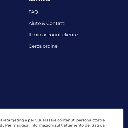
FAQ
i
Aiuto & Contatti
Il mio account cliente
Cerca ordine
, il retargeting e per visualizzare contenuti personalizzati e
testi. Per maggiori informazioni sul trattamento dei dati da