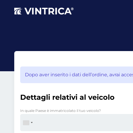
Dopo aver inserito i dati dell’ordine, avrai acc
Dettagli relativi al veicolo
In quale Paese è immatricolato il tuo veicolo?