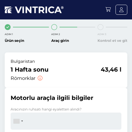
ADIM 1
ADIM 2
ADIM 3
Ürün seçin
Araç girin
Kontrol et ve git
Bulgaristan
1 Hafta sonu
43,46 l
Römorklar
Motorlu araçla ilgili bilgiler
Aracınızın ruhsatı hangi eyaletten alındı?