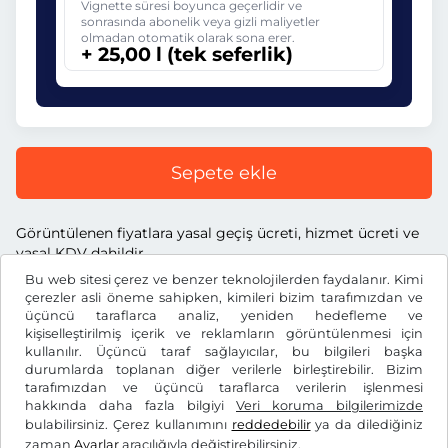
Vignette süresi boyunca geçerlidir ve
sonrasında abonelik veya gizli maliyetler
olmadan otomatik olarak sona erer.
+ 25,00 l (tek seferlik)
Sepete ekle
Görüntülenen fiyatlara yasal geçiş ücreti, hizmet ücreti ve
yasal KDV dahildir.
Bu web sitesi çerez ve benzer teknolojilerden faydalanır. Kimi
çerezler asli öneme sahipken, kimileri bizim tarafımızdan ve
üçüncü taraflarca analiz, yeniden hedefleme ve
kişiselleştirilmiş içerik ve reklamların görüntülenmesi için
kullanılır. Üçüncü taraf sağlayıcılar, bu bilgileri başka
l
RON
durumlarda toplanan diğer verilerle birleştirebilir. Bizim
tarafımızdan ve üçüncü taraflarca verilerin işlenmesi
hakkında daha fazla bilgiyi
Veri koruma bilgilerimizde
Facebook
Instagram
bulabilirsiniz. Çerez kullanımını
reddedebilir
ya da dilediğiniz
zaman
Ayarlar
aracılığıyla değiştirebilirsiniz.