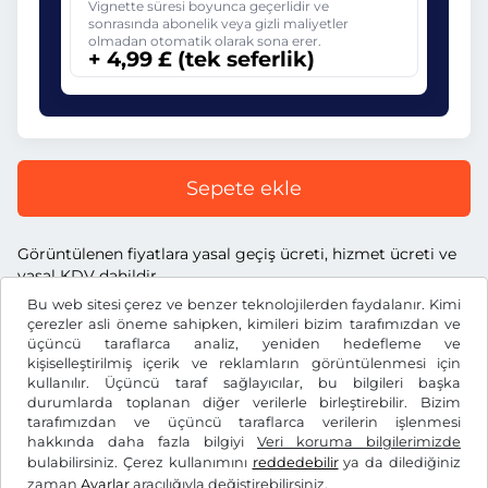
Vignette süresi boyunca geçerlidir ve
sonrasında abonelik veya gizli maliyetler
olmadan otomatik olarak sona erer.
+ 4,99 £ (tek seferlik)
Sepete ekle
Görüntülenen fiyatlara yasal geçiş ücreti, hizmet ücreti ve
yasal KDV dahildir.
Bu web sitesi çerez ve benzer teknolojilerden faydalanır. Kimi
çerezler asli öneme sahipken, kimileri bizim tarafımızdan ve
üçüncü taraflarca analiz, yeniden hedefleme ve
kişiselleştirilmiş içerik ve reklamların görüntülenmesi için
kullanılır. Üçüncü taraf sağlayıcılar, bu bilgileri başka
£
GBP
durumlarda toplanan diğer verilerle birleştirebilir. Bizim
tarafımızdan ve üçüncü taraflarca verilerin işlenmesi
hakkında daha fazla bilgiyi
Veri koruma bilgilerimizde
Facebook
Instagram
bulabilirsiniz. Çerez kullanımını
reddedebilir
ya da dilediğiniz
zaman
Ayarlar
aracılığıyla değiştirebilirsiniz.