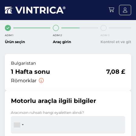
ADIM 1
ADIM 2
ADIM 3
Ürün seçin
Araç girin
Kontrol et ve git
Bulgaristan
1 Hafta sonu
7,08 £
Römorklar
Motorlu araçla ilgili bilgiler
Aracınızın ruhsatı hangi eyaletten alındı?