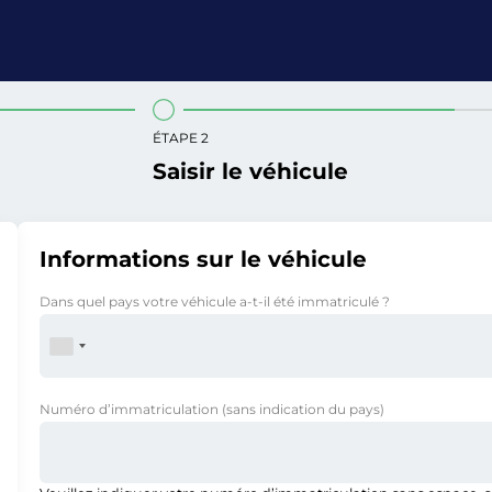
ÉTAPE 2
Saisir le véhicule
Informations sur le véhicule
Dans quel pays votre véhicule a-t-il été immatriculé ?
Numéro d’immatriculation
(sans indication du pays)