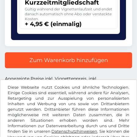
Kurzzeitmitgliedschaft
Gültig während der Vignettenlaufzeit und endet
danach automatisch ohne Abo oder versteckte
Kosten.
+ 4,95 € (einmalig)
Zum Warenkorb hinzufügen
Angezeigte Preise inkl. Vignettenpreis, inkl.
Dienstleistungsentgelt und inkl. der gesetzl. MwSt.
Diese Webseite nutzt Cookies und ähnliche Technologien.
Einige Cookies sind essentiell, während andere für Analysen,
Retargeting und zur Ausspielung von personalisierten
Inhalten und Werbung von uns sowie von Drittanbietern
genutzt werden. Drittanbieter führen diese Informationen
möglicherweise mit weiteren Daten zusammen, die in
€
EUR
anderen Situationen erhoben worden sind. Mehr
Informationen zur Datenverarbeitung durch uns und Dritte
finden Sie in unseren
Datenschutzhinweisen
. Sie können die
Facebook
Instagram