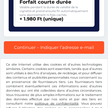
Forfait courte durée
Valable pendant la durée de validité de la
vignette et prend ensuite fin automatiquement
sans abonnement ni frais cachés.
+ 1.980 Ft (unique)
Continuer – Indiquer l’adresse e-mail
Prix affiché comprenant la redevance autoroutière, y
Ce site Internet utilise des cookies et d’autres technologies
compris les frais d’enregistrement et la TVA.
similaires. Certains cookies sont essentiels, tandis que d’autres
sont utilisés à des fins d’analyses, de reciblage, et pour diffuser
des contenus et publicités personnalisés nous concernant ou
en provenance de fournisseurs tiers. Les fournisseurs tiers
combinent éventuellement ces informations avec d’autres
données qui ont été collectées dans d’autres circonstances.
Ft
HUF
Vous trouverez de plus amples informations sur le traitement
des données effectué par nos soins et par des tiers en
consultant notre
politique de confidentialité
. Vous pouvez
Facebook
Instagram