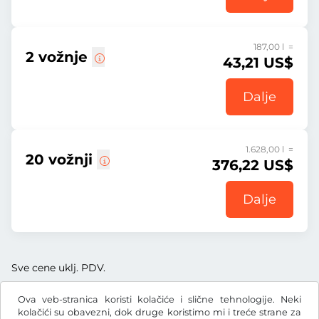
187,00 l =
2 vožnje
43,21 US$
Dalje
1.628,00 l =
20 vožnji
376,22 US$
Dalje
Sve cene uklj. PDV.
Ova veb-stranica koristi kolačiće i slične tehnologije. Neki
kolačići su obavezni, dok druge koristimo mi i treće strane za