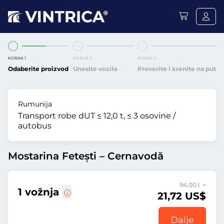
KORAK 1
KORAK 2
KORAK 3
Odaberite proizvod
Unesite vozilo
Proverite i krenite na put
Rumunija
Transport robe dUT ≤ 12,0 t, ≤ 3 osovine /
autobus
Mostarina Fetești – Cernavodă
94,00 l =
1 vožnja
21,72 US$
Dalje