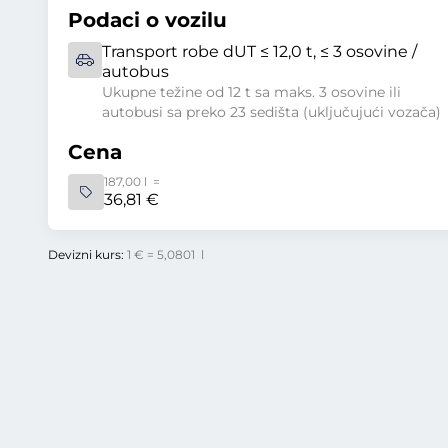
Podaci o vozilu
Transport robe dUT ≤ 12,0 t, ≤ 3 osovine /
autobus
Ukupne težine od 12 t sa maks. 3 osovine ili
autobusi sa preko 23 sedišta (uključujući vozača)
Cena
187,00 l =
36,81 €
Devizni kurs:
1 € = 5,0801 l