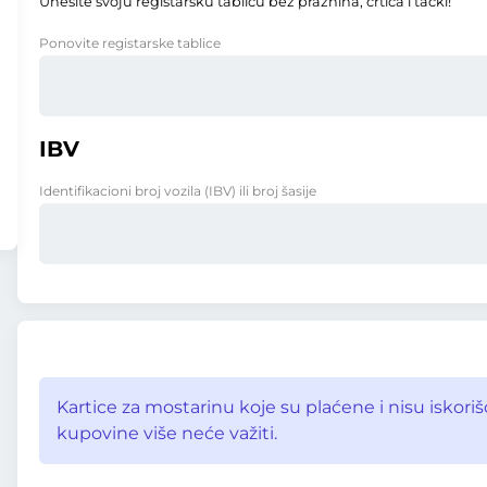
Unesite svoju registarsku tablicu bez praznina, crtica i tački!
Ponovite registarske tablice
IBV
Identifikacioni broj vozila (IBV) ili broj šasije
Kartice za mostarinu koje su plaćene i nisu iskor
kupovine više neće važiti.