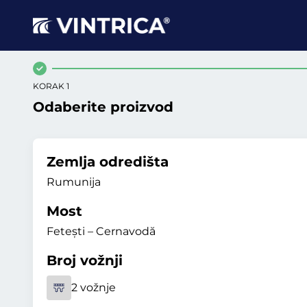
KORAK 1
Odaberite proizvod
Zemlja odredišta
Rumunija
Most
Fetești – Cernavodă
Broj vožnji
2 vožnje