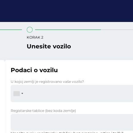
KORAK 2
Unesite vozilo
Podaci o vozilu
U kojoj zemlji je registrovano vaše vozilo?
Registarske tablice
(bez koda zemlje)