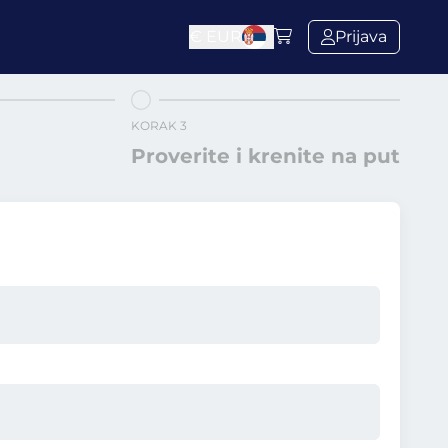
€
EUR
Prijava
KORAK 3
Proverite i krenite na put