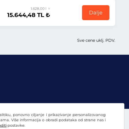
1.628,00 l =
Dalje
15.644,48 TL ₺
Sve cene uklj. PDV.
nalitiku, ponovno ciljanje i prikazivanje personalizovanog
ama. Više informacija o obradi podataka od strane nas i
diti
postavke.