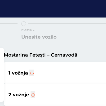
KORAK 2
Unesite vozilo
Mostarina Fetești – Cernavodă
1 vožnja
2 vožnje