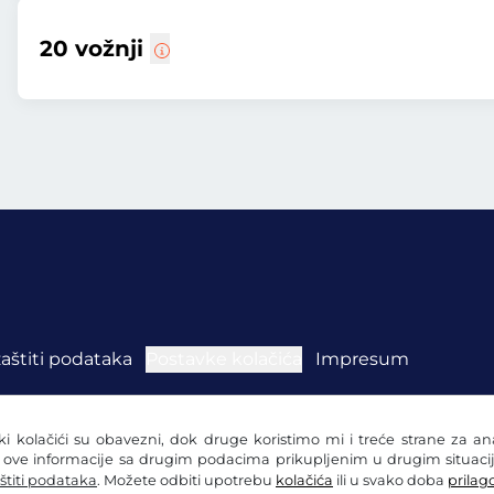
20 vožnji
zaštiti podataka
Postavke kolačića
Impresum
eki kolačići su obavezni, dok druge koristimo mi i treće strane za a
i ove informacije sa drugim podacima prikupljenim u drugim situacij
štiti podataka
. Možete odbiti upotrebu
kolačića
ili u svako doba
prilago