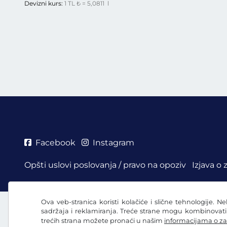
Devizni kurs:
1 TL ₺ = 5,0811 l
Facebook
Instagram
Opšti uslovi poslovanja / pravo na opoziv
Izjava o 
Ova veb-stranica koristi kolačiće i slične tehnologije. N
sadržaja i reklamiranja. Treće strane mogu kombinovat
trećih strana možete pronaći u našim
informacijama o za