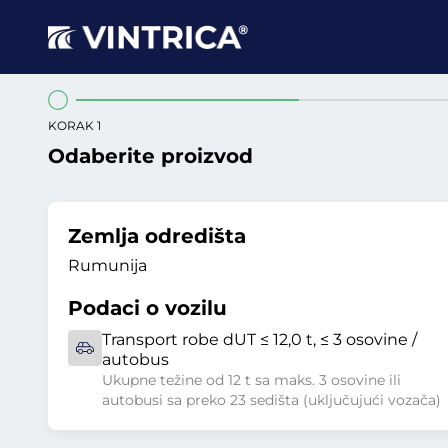
KORAK 1
Odaberite proizvod
Zemlja odredišta
Rumunija
Podaci o vozilu
Transport robe dUT ≤ 12,0 t, ≤ 3 osovine /
autobus
Ukupne težine od 12 t sa maks. 3 osovine ili
autobusi sa preko 23 sedišta (uključujući vozača)