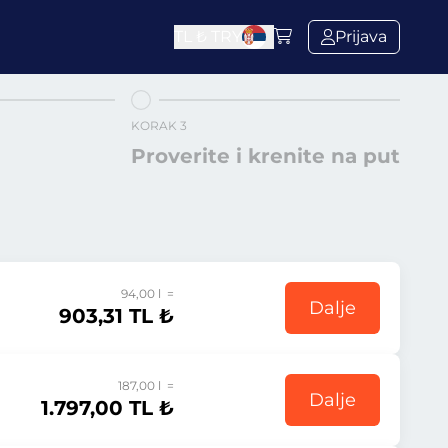
TL ₺
TRY
Prijava
KORAK 3
Proverite i krenite na put
94,00 l =
Dalje
903,31 TL ₺
187,00 l =
Dalje
1.797,00 TL ₺